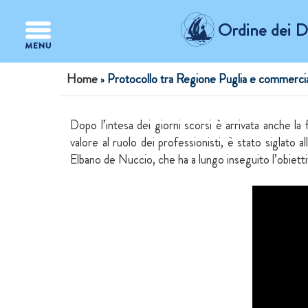
Salta al contenuto principale
Ordine dei Do
Tu sei qui
Home
Protocollo tra Regione Puglia e commercial
»
Dopo l’intesa dei giorni scorsi è arrivata anche l
valore al ruolo dei professionisti, è stato siglat
Elbano de Nuccio, che ha a lungo inseguito l’obiett