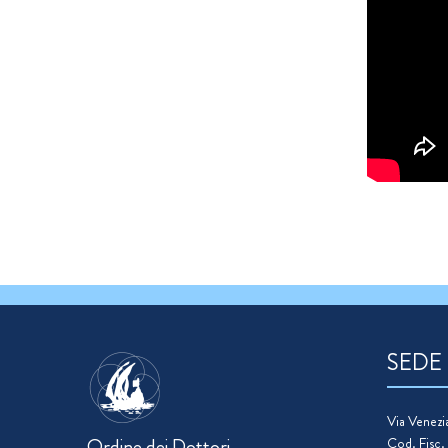
SEDE
Via Venezia
Ordine dei Dottori
Cod. Fisc