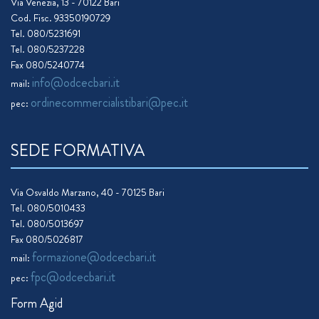
Via Venezia, 13 - 70122 Bari
Cod. Fisc. 93350190729
Tel. 080/5231691
Tel. 080/5237228
Fax 080/5240774
info@odcecbari.it
mail:
ordinecommercialistibari@pec.it
pec:
SEDE FORMATIVA
Via Osvaldo Marzano, 40 - 70125 Bari
Tel. 080/5010433
Tel. 080/5013697
Fax 080/5026817
formazione@odcecbari.it
mail:
fpc@odcecbari.it
pec:
Form Agid