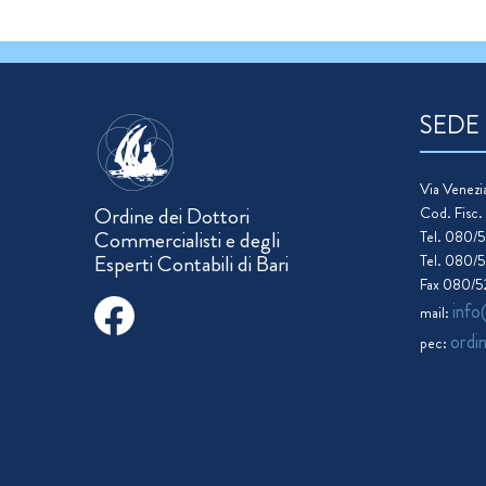
20
21
22
SEDE
23
Via Venezia
Ordine dei Dottori
Cod. Fisc
Commercialisti e degli
Tel. 080/
Esperti Contabili di Bari
Tel. 080/
Fax 080/
info
mail:
ordi
pec: