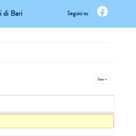
 di Bari
Seguici su
Succ »