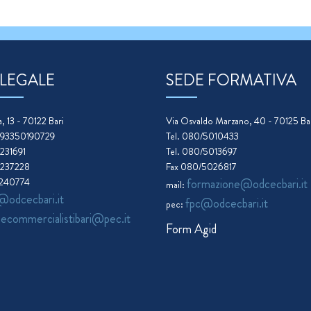
 LEGALE
SEDE FORMATIVA
, 13 - 70122 Bari
Via Osvaldo Marzano, 40 - 70125 Ba
. 93350190729
Tel. 080/5010433
5231691
Tel. 080/5013697
5237228
Fax 080/5026817
5240774
formazione@odcecbari.it
mail:
@odcecbari.it
fpc@odcecbari.it
pec:
necommercialistibari@pec.it
Form Agid