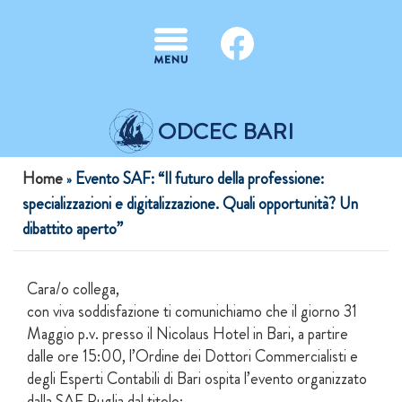
Salta al contenuto principale
ODCEC BARI
Tu sei qui
Home
Evento SAF: “Il futuro della professione:
»
specializzazioni e digitalizzazione. Quali opportunità? Un
dibattito aperto”
Cara/o collega,
con viva soddisfazione ti comunichiamo che il giorno 31
Maggio p.v. presso il Nicolaus Hotel in Bari, a partire
dalle ore 15:00, l’Ordine dei Dottori Commercialisti e
degli Esperti Contabili di Bari ospita l’evento organizzato
dalla SAF Puglia dal titolo: