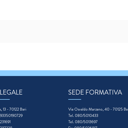
 LEGALE
SEDE FORMATIVA
, 13 - 70122 Bari
Via Osvaldo Marzano, 40 - 70125 Ba
. 93350190729
Tel. 080/5010433
5231691
Tel. 080/5013697