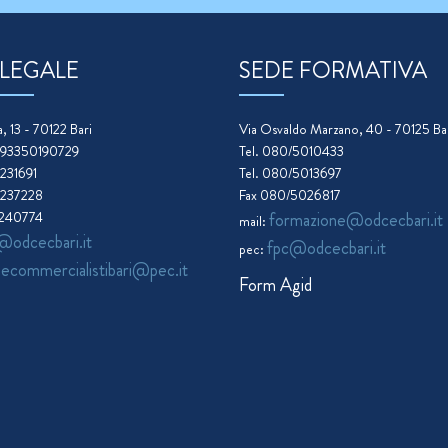
 LEGALE
SEDE FORMATIVA
, 13 - 70122 Bari
Via Osvaldo Marzano, 40 - 70125 Ba
. 93350190729
Tel. 080/5010433
5231691
Tel. 080/5013697
5237228
Fax 080/5026817
5240774
formazione@odcecbari.it
mail:
@odcecbari.it
fpc@odcecbari.it
pec:
necommercialistibari@pec.it
Form Agid