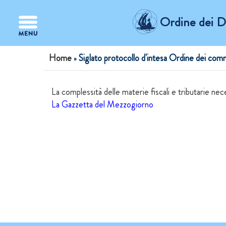
Salta al contenuto principale
Ordine dei Do
Tu sei qui
Home
Siglato protocollo d'intesa Ordine dei co
»
La complessità delle materie fiscali e tributarie ne
La Gazzetta del Mezzogiorno